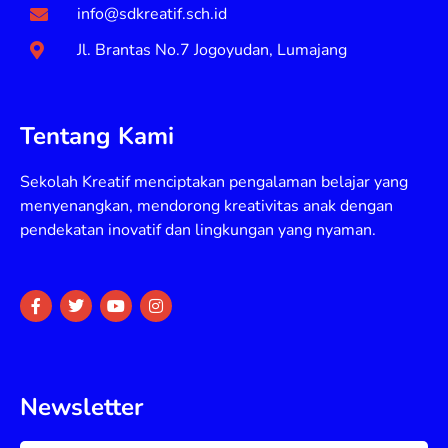
info@sdkreatif.sch.id
Jl. Brantas No.7 Jogoyudan, Lumajang
Tentang Kami
Sekolah Kreatif menciptakan pengalaman belajar yang
menyenangkan, mendorong kreativitas anak dengan
pendekatan inovatif dan lingkungan yang nyaman.
F
T
Y
I
a
w
o
n
c
i
u
s
e
t
t
t
b
t
u
a
o
e
b
g
o
r
e
r
Newsletter
k
a
-
m
f