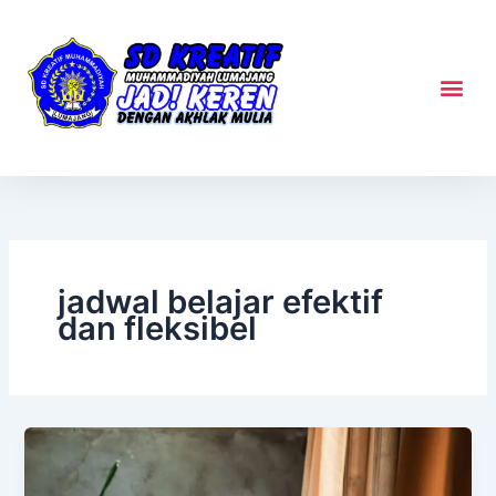
Skip
to
content
Tentang Kam
jadwal belajar efektif
dan fleksibel