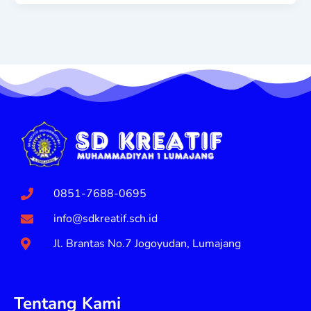
0851-7688-0695
info@sdkreatif.sch.id
Jl. Brantas No.7 Jogoyudan, Lumajang
Tentang Kami