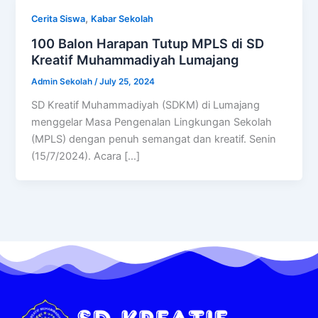
,
Cerita Siswa
Kabar Sekolah
100 Balon Harapan Tutup MPLS di SD
Kreatif Muhammadiyah Lumajang
Admin Sekolah
/
July 25, 2024
SD Kreatif Muhammadiyah (SDKM) di Lumajang
menggelar Masa Pengenalan Lingkungan Sekolah
(MPLS) dengan penuh semangat dan kreatif. Senin
(15/7/2024). Acara […]