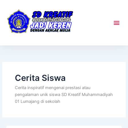
Skip
to
content
Tentang Kam
Cerita Siswa
Cerita inspiratif mengenai prestasi atau
pengalaman unik siswa SD Kreatif Muhammadiyah
01 Lumajang di sekolah