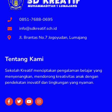
0851-7688-0695
info@sdkreatif.sch.id
Jl. Brantas No.7 Jogoyudan, Lumajang
Tentang Kami
Sekolah Kreatif menciptakan pengalaman belajar yang
menyenangkan, mendorong kreativitas anak dengan
pendekatan inovatif dan lingkungan yang nyaman.
F
T
Y
I
a
w
o
n
c
i
u
s
e
t
t
t